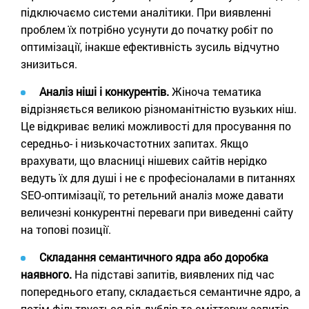
підключаємо системи аналітики. При виявленні
проблем їх потрібно усунути до початку робіт по
оптимізації, інакше ефективність зусиль відчутно
знизиться.
Аналіз ніші і конкурентів.
Жіноча тематика
відрізняється великою різноманітністю вузьких ніш.
Це відкриває великі можливості для просування по
середньо- і низькочастотних запитах. Якщо
врахувати, що власниці нішевих сайтів нерідко
ведуть їх для душі і не є професіоналами в питаннях
SEO-оптимізації, то ретельний аналіз може давати
величезні конкурентні переваги при виведенні сайту
на топові позиції.
Складання семантичного ядра або доробка
наявного.
На підставі запитів, виявлених під час
попереднього етапу, складається семантичне ядро, а
потім фільтрується від дублів та сміттєвих запитів.