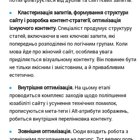
Кластеризація запитів, формування структури
сайту і розробка контент-стратегії, оптимізація
існуючого контенту.
Спеціаліст продумує структуру
статей, включаючи в них ключові запити, які
попередньо розподілені по логічним групам. Коли
мова йде про жіночий сайт, особлива увага
приділяється візуальному контенту. Він повинен бути
не тільки якісним і змістовним, а й привабливим
естетично.
Внутрішня оптимізація.
На цьому етапі
проводиться комплекс заходів щодо поліпшення
юзабіліті сайту і усунення технічних помилок,
прописуються мета-теги і Аlt-атрибути зображень,
робиться внутрішня перелінковка контенту.
Зовнішня оптимізація.
Сюди входить робота з
зовнішніми посиланнями на ресурс. Тут велику роль