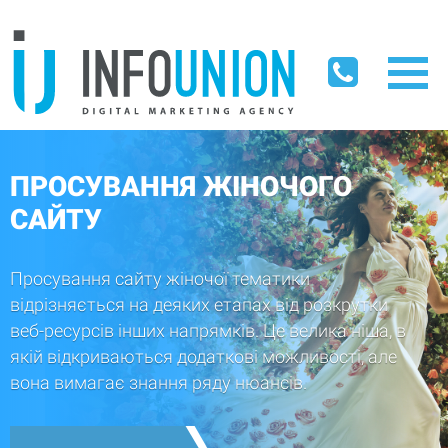
ПРОСУВАННЯ ЖІНОЧОГО
САЙТУ
Просування сайту жіночої тематики
відрізняється на деяких етапах від розкрутки
веб-ресурсів інших напрямків. Це велика ніша, в
якій відкриваються додаткові можливості, але
вона вимагає знання ряду нюансів.