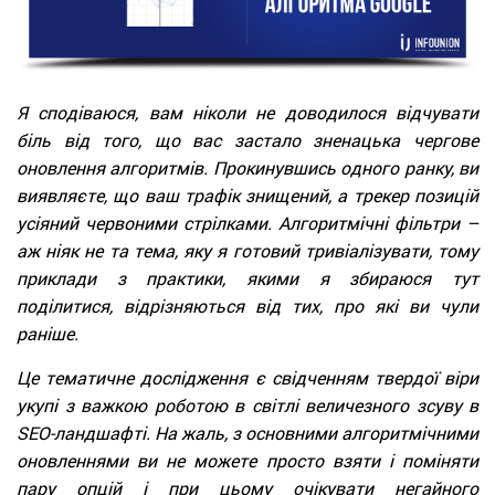
Я сподіваюся, вам ніколи не доводилося відчувати
біль від того, що вас застало зненацька чергове
оновлення алгоритмів. Прокинувшись одного ранку, ви
виявляєте, що ваш трафік знищений, а трекер позицій
усіяний червоними стрілками. Алгоритмічні фільтри –
аж ніяк не та тема, яку я готовий тривіалізувати, тому
приклади з практики, якими я збираюся тут
поділитися, відрізняються від тих, про які ви чули
раніше.
Це тематичне дослідження є свідченням твердої віри
укупі з важкою роботою в світлі величезного зсуву в
SEO-ландшафті. На жаль, з основними алгоритмічними
оновленнями ви не можете просто взяти і поміняти
пару опцій і при цьому очікувати негайного