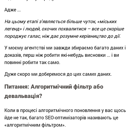
Адже ...
На цьому етапі з'являється більше чуток, «міських
легенд» і людей, охочих похвалитися – все це скоріше
породжує галас, ніж дає розумне керівництво до дії.
У моєму агентстві ми завжди збираємо багато даних і
доказів, перш ніж робити які-небудь висновки ... і ви
повинні робити так само.
Дуже скоро ми доберемося до цих самих даних.
Питання: Алгоритмічний фільтр або
девальвація?
Коли в процесі алгоритмічного поновлення у вас щось
йде не так, багато SEO-оптимізаторів називають це
«алгоритмічним фільтром».