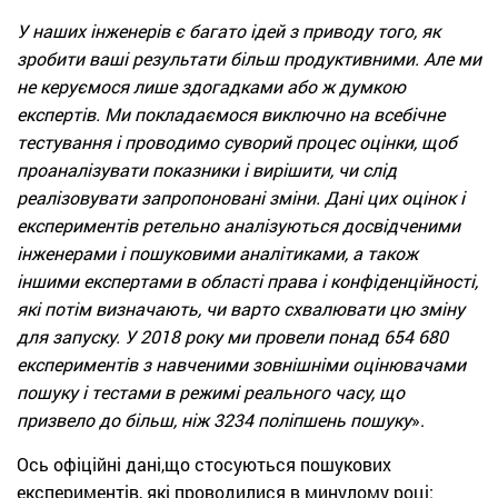
У наших інженерів є багато ідей з приводу того, як
зробити ваші результати більш продуктивними. Але ми
не керуємося лише здогадками або ж думкою
експертів. Ми покладаємося виключно на всебічне
тестування і проводимо суворий процес оцінки, щоб
проаналізувати показники і вирішити, чи слід
реалізовувати запропоновані зміни. Дані цих оцінок і
експериментів ретельно аналізуються досвідченими
інженерами і пошуковими аналітиками, а також
іншими експертами в області права і конфіденційності,
які потім визначають, чи варто схвалювати цю зміну
для запуску. У 2018 року ми провели понад 654 680
експериментів з навченими зовнішніми оцінювачами
пошуку і тестами в режимі реального часу, що
призвело до більш, ніж 3234 поліпшень пошуку
».
Ось офіційні дані,що стосуються пошукових
експериментів, які проводилися в минулому році: