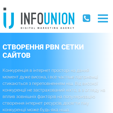
СТВОРЕННЯ PBN СЕТКИ
САЙТОВ
Конкуренція в інтернет просторі на даний
момент дуже висока, і все частіше підприємці
стикаються з переповненням ніш. Від високої
конкуренції не застрахований ніхто, а з огляду на
вплив зовнішніх факторів на популяризацію
створення інтернет ресурсів, досягти піку
конкуренції може будь-яка ніша.