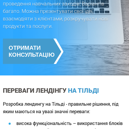
проведення навчальних заходів! Варіантів
багато. Можна презентувати свої ідеї,
взаємодіяти з клієнтами, розкручувати нові
продукти та послуги.
ОТРИМАТИ
КОНСУЛЬТАЦІЮ
ПЕРЕВАГИ ЛЕНДІНГУ
НА ТІЛЬДІ
Розробка лендингу на Тільді - правильне рішення, під
яким маються на увазі значні переваги:
висока функціональність – використання блоків