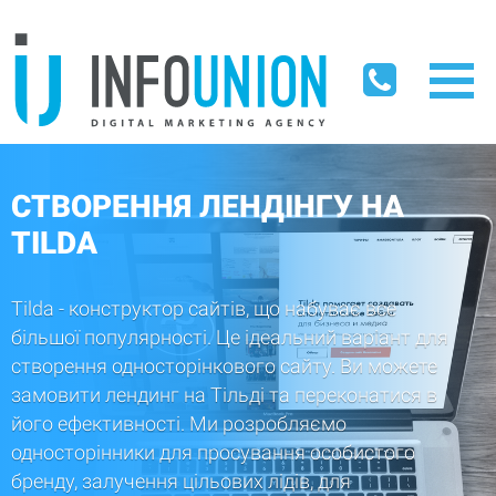
СТВОРЕННЯ ЛЕНДІНГУ НА
TILDA
Tilda - конструктор сайтів, що набуває все
більшої популярності. Це ідеальний варіант для
створення односторінкового сайту. Ви можете
замовити лендинг на Тільді та переконатися в
його ефективності. Ми розробляємо
односторінники для просування особистого
бренду, залучення цільових лідів, для