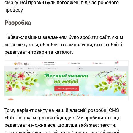
смаку. Всі правки були погоджені під час робочого
процесу.
Розробка
Найважливішим завданням було зробити сайт, яким
легко керувати, обробляти замовлення, вести облік і
редагувати товари та каталог.
Тому варіант сайту на нашій власній розробці CMS
«InfoUnion» їм цілком підходив. Ми зробили так, що
редагувати можна все, що душа забажає: тексти,
картинки, іконки, локалізацію (додавати нові мовні