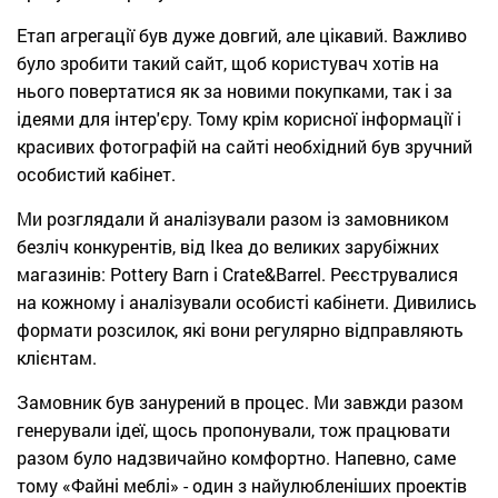
Етап агрегації був дуже довгий, але цікавий. Важливо
було зробити такий сайт, щоб користувач хотів на
нього повертатися як за новими покупками, так і за
ідеями для інтер'єру. Тому крім корисної інформації і
красивих фотографій на сайті необхідний був зручний
особистий кабінет.
Ми розглядали й аналізували разом із замовником
безліч конкурентів, від Ikea до великих зарубіжних
магазинів: Pottery Barn і Crate&Barrel. Реєструвалися
на кожному і аналізували особисті кабінети. Дивились
формати розсилок, які вони регулярно відправляють
клієнтам.
Замовник був занурений в процес. Ми завжди разом
генерували ідеї, щось пропонували, тож працювати
разом було надзвичайно комфортно. Напевно, саме
тому «Файні меблі» - один з найулюбленіших проектів