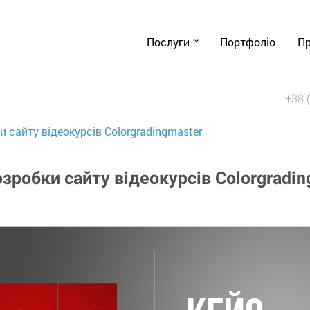
Послуги
Портфоліо
Пр
+38 
и сайту відеокурсів Colorgradingmaster
озробки сайту відеокурсів Colorgradin