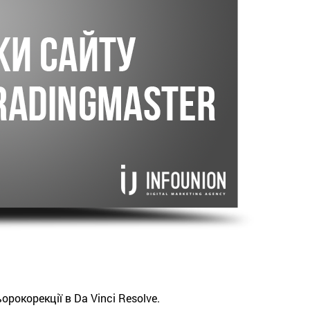
орокорекції в Da Vinci Resolve.