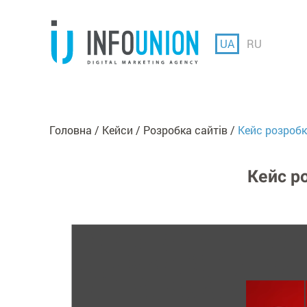
UA
RU
Головна
Кейси
Розробка сайтiв
Кейс розробк
Кейс р