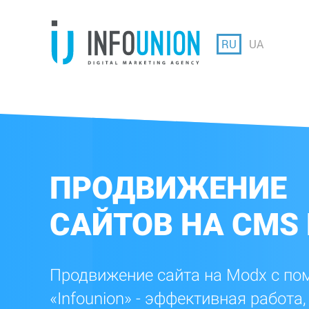
RU
UA
ПРОДВИЖЕНИЕ
САЙТОВ НА CMS
Продвижение сайта на Modx с п
«Infounion» - эффективная работа