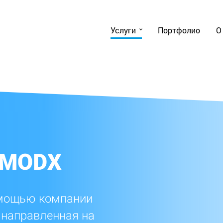
Услуги
Портфолио
О
 MODX
омощью компании
, направленная на