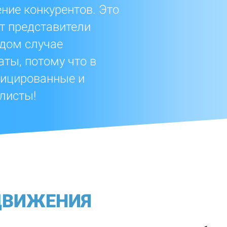
ние конкурентов. Это
т представители
ждом случае
ты, потому что в
ифицированные и
листы!
ДВИЖЕНИЯ