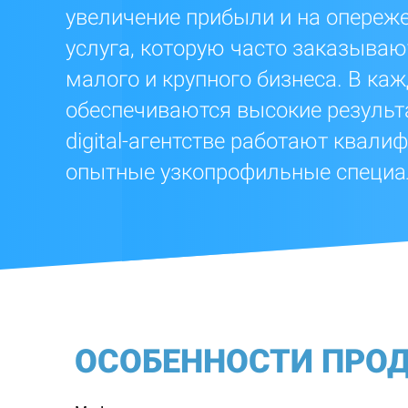
увеличение прибыли и на опереже
услуга, которую часто заказываю
малого и крупного бизнеса. В ка
обеспечиваются высокие результа
digital-агентстве работают квал
опытные узкопрофильные специа
ОСОБЕННОСТИ ПРО