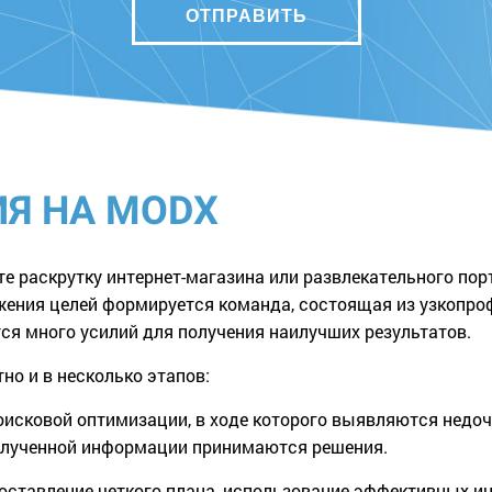
Я НА MODX
ите раскрутку интернет-магазина или развлекательного по
жения целей формируется команда, состоящая из узкопр
ся много усилий для получения наилучших результатов.
о и в несколько этапов:
оисковой оптимизации, в ходе которого выявляются недоч
полученной информации принимаются решения.
оставление четкого плана, использование эффективных и