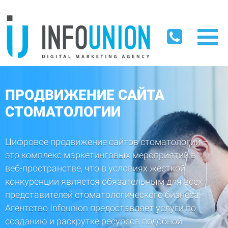
ПРОДВИЖЕНИЕ САЙТА
СТОМАТОЛОГИИ
Цифровое продвижение сайтов стоматологий –
это комплекс маркетинговых мероприятий в
веб-пространстве, что в условиях жёсткой
конкуренции является обязательным для всех
представителей стоматологического бизнеса.
Агентство Infounion предоставляет услуги по
созданию и раскрутке ресурсов подобной