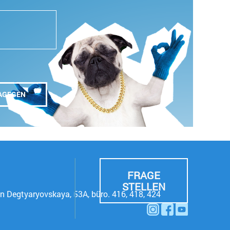
FRAGE
STELLEN
n Degtyaryovskaya, 53A, büro. 416, 418, 424